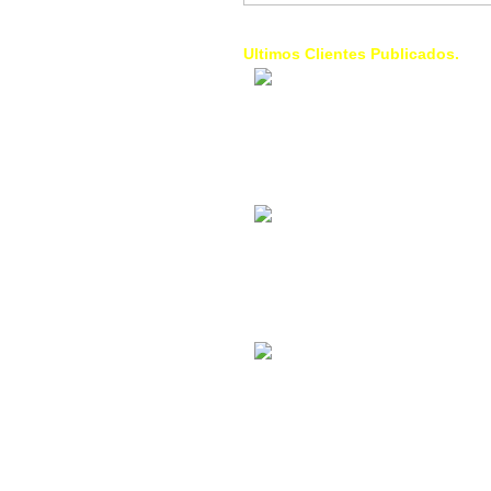
Ultimos Clientes Publicados.
1 Trendy Cells:
Accesorios para
celulares, forros,
fundas,
Contacto Industrial:
Alquilar o comprar
inmuebles
comerciales
La Choza Food
Park:
Vamos a comer,
Batear, Paintball,
Futbol, más