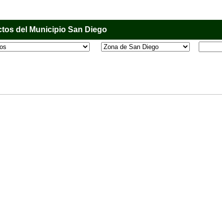
tos del Municipio San Diego
l que tiene como objetivo principal informar al usuario de los comercios, empresas e industri
o, donde desde la comodidad de su casa u oficina podrá consultar algún teléfono, dirección,
 más.