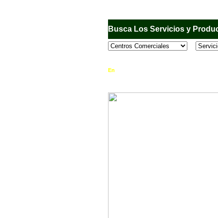
Busca Los Servicios y Produc
En
Sandiego.com
, es una Directorio Comercia
que se encuentran en el Municipio de San Dieg
horario de atención, ubicación, fotos y mucho