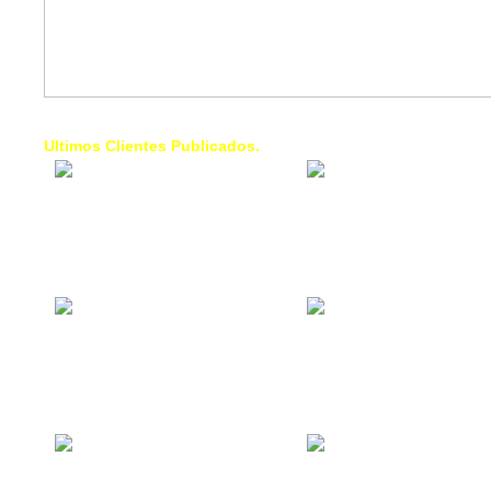
Ultimos Clientes Publicados.
1 Trendy Cells:
Lumixcar 
Accesorios para
Iluminaci
celulares, forros,
Automotri
fundas,
Iluminaci
Automotri
de Faros
Contacto Industrial:
1 Linea d
Alquilar o comprar
AXL:
inmuebles
Traslado
comerciales
Diego pa
Venezuel
La Choza Food
1. Fumig
Park:
ULTRA:
Vamos a comer,
Fumigaci
Batear, Paintball,
Industrial
Futbol, más
Comercial