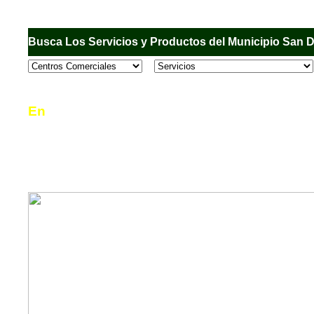
Busca Los Servicios y Productos del Municipio San 
En
Sandiego.com
, es una Directorio Comercial
informar al usuario de los comercios, empresas
en el Municipio de San Diego, donde desde la 
podrá consultar algún teléfono, dirección, horar
mucho más.