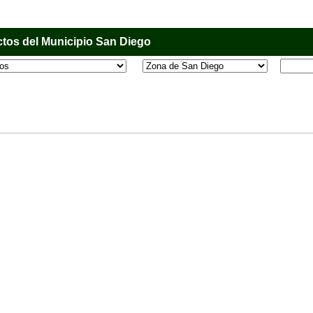
tos del Municipio San Diego
l que tiene como objetivo principal informar al usuario de los comercios, empresas e industri
o, donde desde la comodidad de su casa u oficina podrá consultar algún teléfono, dirección,
 más.