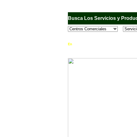
Busca Los Servicios y Produc
En
Sandiego.com
, es una Directorio Comercia
que se encuentran en el Municipio de San Dieg
horario de atención, ubicación, fotos y mucho