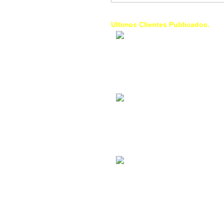
Ultimos Clientes Publicados.
1 Trendy Cells:
Accesorios para
celulares, forros,
fundas,
Contacto Industrial:
Alquilar o comprar
inmuebles
comerciales
La Choza Food
Park:
Vamos a comer,
Batear, Paintball,
Futbol, más