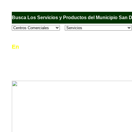
Busca Los Servicios y Productos del Municipio San 
En
Sandiego.com
, es una Directorio Comercial
informar al usuario de los comercios, empresas
en el Municipio de San Diego, donde desde la 
podrá consultar algún teléfono, dirección, horar
mucho más.