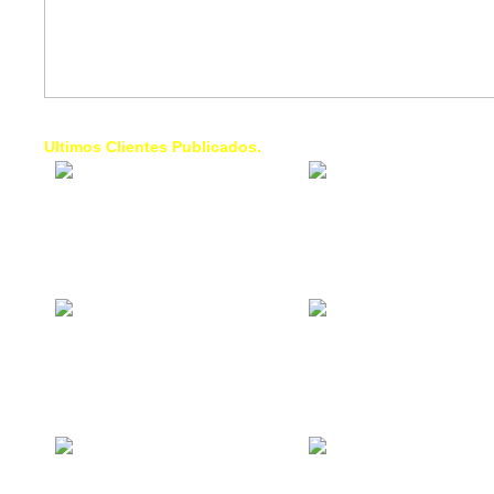
Ultimos Clientes Publicados.
1 Trendy Cells:
Lumixcar 
Accesorios para
Iluminaci
celulares, forros,
Automotri
fundas,
Iluminaci
Automotri
de Faros
Contacto Industrial:
1 Linea d
Alquilar o comprar
AXL:
inmuebles
Traslado
comerciales
Diego pa
Venezuel
La Choza Food
1. Fumig
Park:
ULTRA:
Vamos a comer,
Fumigaci
Batear, Paintball,
Industrial
Futbol, más
Comercial