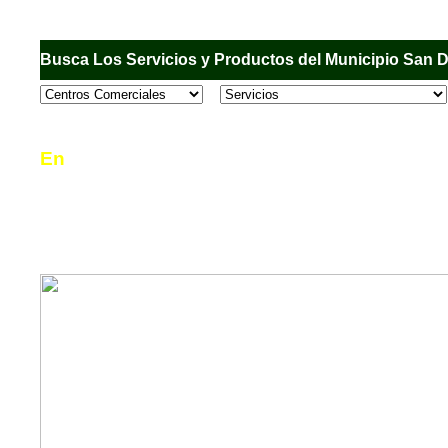
Busca Los Servicios y Productos del Municipio San 
En
Sandiego.com
, es una Directorio Comercial
informar al usuario de los comercios, empresas
en el Municipio de San Diego, donde desde la 
podrá consultar algún teléfono, dirección, horar
mucho más.