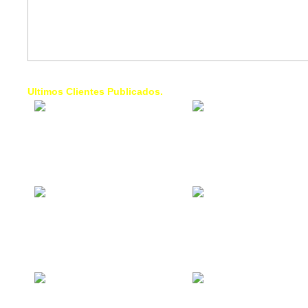
Ultimos Clientes Publicados.
1 Trendy Cells:
Lumixcar 
Accesorios para
Iluminaci
celulares, forros,
Automotri
fundas,
Iluminaci
Automotri
de Faros
Contacto Industrial:
1 Linea d
Alquilar o comprar
AXL:
inmuebles
Traslado
comerciales
Diego pa
Venezuel
La Choza Food
1. Fumig
Park:
ULTRA:
Vamos a comer,
Fumigaci
Batear, Paintball,
Industrial
Futbol, más
Comercial