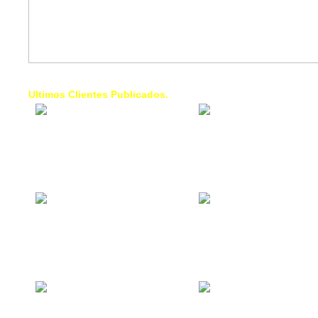
Ultimos Clientes Publicados.
1 Trendy Cells:
Lumixcar 
Accesorios para
Iluminaci
celulares, forros,
Automotri
fundas,
Iluminaci
Automotri
de Faros
Contacto Industrial:
1 Linea d
Alquilar o comprar
AXL:
inmuebles
Traslado
comerciales
Diego pa
Venezuel
La Choza Food
1. Fumig
Park:
ULTRA:
Vamos a comer,
Fumigaci
Batear, Paintball,
Industrial
Futbol, más
Comercial