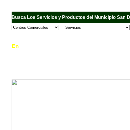
Busca Los Servicios y Productos del Municipio San 
En
Sandiego.com
, es una Directorio Comercial
informar al usuario de los comercios, empresas
en el Municipio de San Diego, donde desde la 
podrá consultar algún teléfono, dirección, horar
mucho más.