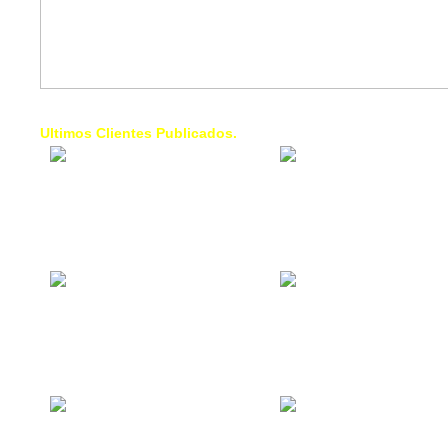
Ultimos Clientes Publicados.
1 Trendy Cells:
Lumixcar 
Accesorios para
Iluminaci
celulares, forros,
Automotri
fundas,
Iluminaci
Automotri
de Faros
Contacto Industrial:
1 Linea d
Alquilar o comprar
AXL:
inmuebles
Traslado
comerciales
Diego pa
Venezuel
La Choza Food
1. Fumig
Park:
ULTRA:
Vamos a comer,
Fumigaci
Batear, Paintball,
Industrial
Futbol, más
Comercial