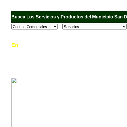
Busca Los Servicios y Productos del Municipio San 
En
Sandiego.com
, es una Directorio Comercial
informar al usuario de los comercios, empresas
en el Municipio de San Diego, donde desde la 
podrá consultar algún teléfono, dirección, horar
mucho más.