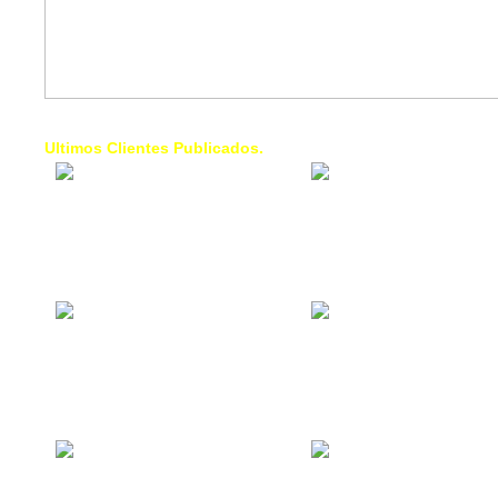
Ultimos Clientes Publicados.
1 Trendy Cells:
Lumixcar 
Accesorios para
Iluminaci
celulares, forros,
Automotri
fundas,
Iluminaci
Automotri
de Faros
Contacto Industrial:
1 Linea d
Alquilar o comprar
AXL:
inmuebles
Traslado
comerciales
Diego pa
Venezuel
La Choza Food
1. Fumig
Park:
ULTRA:
Vamos a comer,
Fumigaci
Batear, Paintball,
Industrial
Futbol, más
Comercial