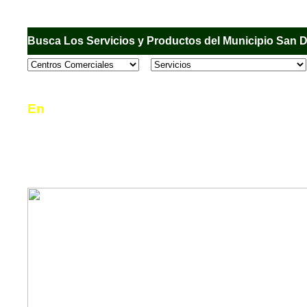
Busca Los Servicios y Productos del Municipio San 
En
Sandiego.com
, es una Directorio Comercial
informar al usuario de los comercios, empresas
en el Municipio de San Diego, donde desde la 
podrá consultar algún teléfono, dirección, horar
mucho más.