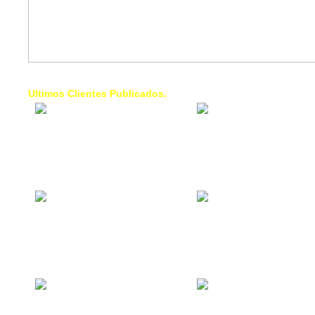
Ultimos Clientes Publicados.
1 Trendy Cells:
Lumixcar 
Accesorios para
Iluminaci
celulares, forros,
Automotri
fundas,
Iluminaci
Automotri
de Faros
Contacto Industrial:
1 Linea d
Alquilar o comprar
AXL:
inmuebles
Traslado
comerciales
Diego pa
Venezuel
La Choza Food
1. Fumig
Park:
ULTRA:
Vamos a comer,
Fumigaci
Batear, Paintball,
Industrial
Futbol, más
Comercial