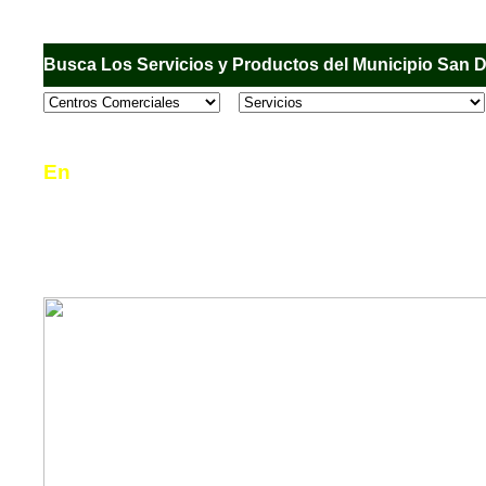
Busca Los Servicios y Productos del Municipio San 
En
Sandiego.com
, es una Directorio Comercial
informar al usuario de los comercios, empresas
en el Municipio de San Diego, donde desde la 
podrá consultar algún teléfono, dirección, horar
mucho más.