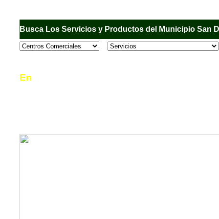
Busca Los Servicios y Productos del Municipio San 
En
Sandiego.com
, es una Directorio Comercial
informar al usuario de los comercios, empresas
en el Municipio de San Diego, donde desde la 
podrá consultar algún teléfono, dirección, horar
mucho más.