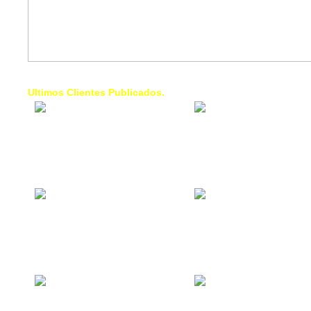
Ultimos Clientes Publicados.
1 Trendy Cells:
Lumixcar 
Accesorios para
Iluminaci
celulares, forros,
Automotri
fundas,
Iluminaci
Automotri
de Faros
Contacto Industrial:
1 Linea d
Alquilar o comprar
AXL:
inmuebles
Traslado
comerciales
Diego pa
Venezuel
La Choza Food
1. Fumig
Park:
ULTRA:
Vamos a comer,
Fumigaci
Batear, Paintball,
Industrial
Futbol, más
Comercial