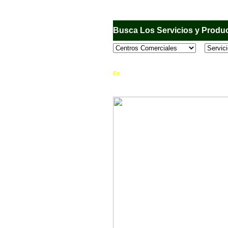
Busca Los Servicios y Produc
En
Sandiego.com
, es una Directorio Comercia
que se encuentran en el Municipio de San Dieg
horario de atención, ubicación, fotos y mucho