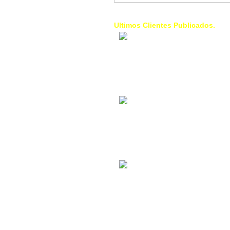
Ultimos Clientes Publicados.
1 Trendy Cells:
Accesorios para
celulares, forros,
fundas,
Contacto Industrial:
Alquilar o comprar
inmuebles
comerciales
La Choza Food
Park:
Vamos a comer,
Batear, Paintball,
Futbol, más