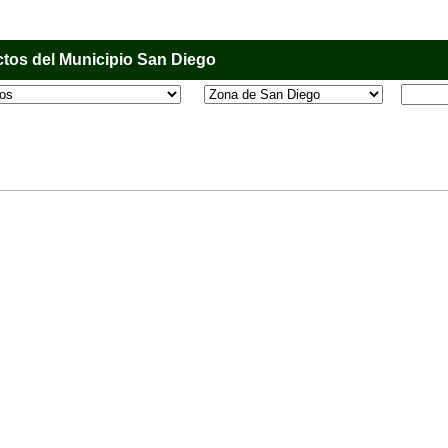
tos del Municipio San Diego
l que tiene como objetivo principal informar al usuario de los comercios, empresas e industri
o, donde desde la comodidad de su casa u oficina podrá consultar algún teléfono, dirección,
 más.