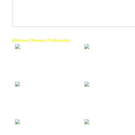
Ultimos Clientes Publicados.
1 Trendy Cells:
Lumixcar 
Accesorios para
Iluminaci
celulares, forros,
Automotri
fundas,
Iluminaci
Automotri
de Faros
Contacto Industrial:
1 Linea d
Alquilar o comprar
AXL:
inmuebles
Traslado
comerciales
Diego pa
Venezuel
La Choza Food
1. Fumig
Park:
ULTRA:
Vamos a comer,
Fumigaci
Batear, Paintball,
Industrial
Futbol, más
Comercial