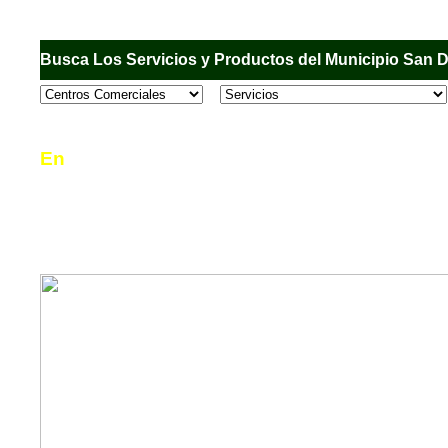
Busca Los Servicios y Productos del Municipio San 
En
Sandiego.com
, es una Directorio Comercial
informar al usuario de los comercios, empresas
en el Municipio de San Diego, donde desde la 
podrá consultar algún teléfono, dirección, horar
mucho más.