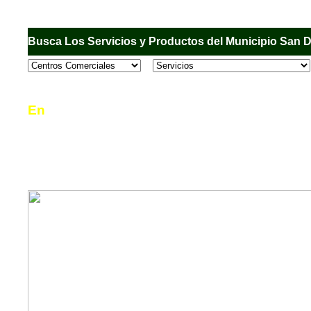
Busca Los Servicios y Productos del Municipio San 
En
Sandiego.com
, es una Directorio Comercial
informar al usuario de los comercios, empresas
en el Municipio de San Diego, donde desde la 
podrá consultar algún teléfono, dirección, horar
mucho más.