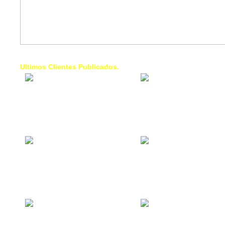
Ultimos Clientes Publicados.
1 Trendy Cells:
Lumixcar 
Accesorios para
Iluminaci
celulares, forros,
Automotri
fundas,
Iluminaci
Automotri
de Faros
Contacto Industrial:
1 Linea d
Alquilar o comprar
AXL:
inmuebles
Traslado
comerciales
Diego pa
Venezuel
La Choza Food
1. Fumig
Park:
ULTRA:
Vamos a comer,
Fumigaci
Batear, Paintball,
Industrial
Futbol, más
Comercial