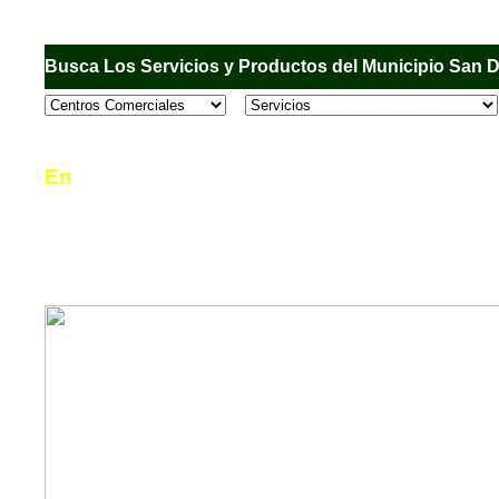
Busca Los Servicios y Productos del Municipio San 
En
Sandiego.com
, es una Directorio Comercial
informar al usuario de los comercios, empresas
en el Municipio de San Diego, donde desde la 
podrá consultar algún teléfono, dirección, horar
mucho más.