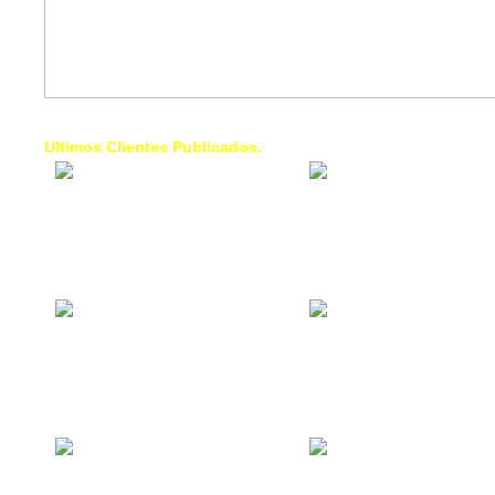
Ultimos Clientes Publicados.
1 Trendy Cells:
Lumixcar 
Accesorios para
Iluminaci
celulares, forros,
Automotri
fundas,
Iluminaci
Automotri
de Faros
Contacto Industrial:
1 Linea d
Alquilar o comprar
AXL:
inmuebles
Traslado
comerciales
Diego pa
Venezuel
La Choza Food
1. Fumig
Park:
ULTRA:
Vamos a comer,
Fumigaci
Batear, Paintball,
Industrial
Futbol, más
Comercial