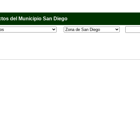
tos del Municipio San Diego
l que tiene como objetivo principal informar al usuario de los comercios, empresas e industri
o, donde desde la comodidad de su casa u oficina podrá consultar algún teléfono, dirección,
 más.