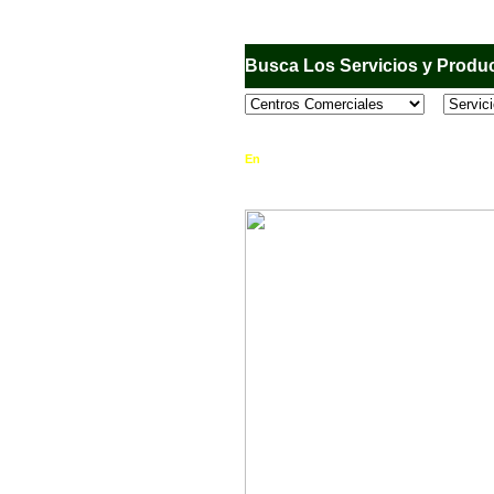
Busca Los Servicios y Produc
En
Sandiego.com
, es una Directorio Comercia
que se encuentran en el Municipio de San Dieg
horario de atención, ubicación, fotos y mucho