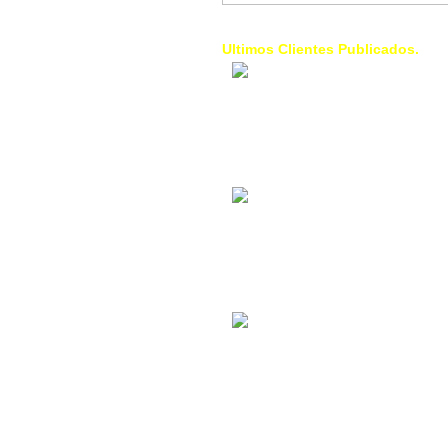
Ultimos Clientes Publicados.
1 Trendy Cells:
Accesorios para
celulares, forros,
fundas,
Contacto Industrial:
Alquilar o comprar
inmuebles
comerciales
La Choza Food
Park:
Vamos a comer,
Batear, Paintball,
Futbol, más