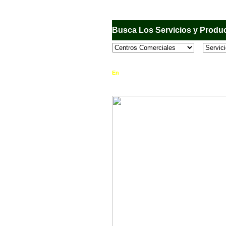
Busca Los Servicios y Produc
En
Sandiego.com
, es una Directorio Comercia
que se encuentran en el Municipio de San Dieg
horario de atención, ubicación, fotos y mucho