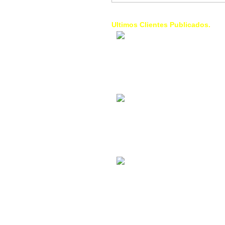
Ultimos Clientes Publicados.
1 Trendy Cells:
Accesorios para
celulares, forros,
fundas,
Contacto Industrial:
Alquilar o comprar
inmuebles
comerciales
La Choza Food
Park:
Vamos a comer,
Batear, Paintball,
Futbol, más