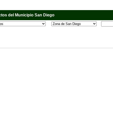
tos del Municipio San Diego
l que tiene como objetivo principal informar al usuario de los comercios, empresas e industri
o, donde desde la comodidad de su casa u oficina podrá consultar algún teléfono, dirección,
 más.