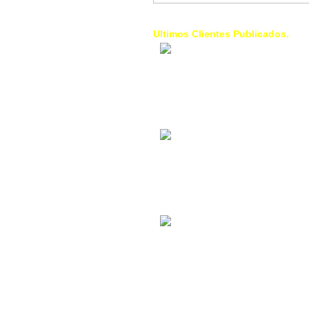
Ultimos Clientes Publicados.
1 Trendy Cells:
Accesorios para
celulares, forros,
fundas,
Contacto Industrial:
Alquilar o comprar
inmuebles
comerciales
La Choza Food
Park:
Vamos a comer,
Batear, Paintball,
Futbol, más