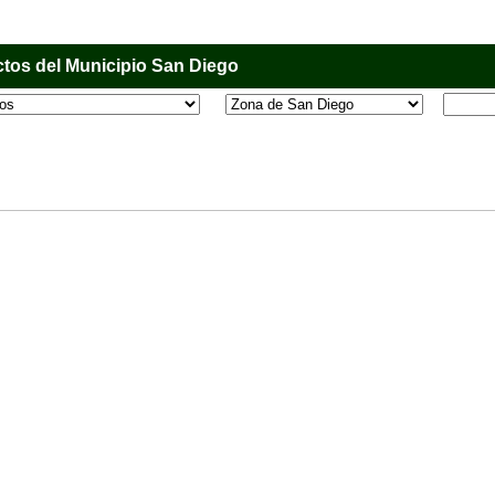
tos del Municipio San Diego
l que tiene como objetivo principal informar al usuario de los comercios, empresas e industri
o, donde desde la comodidad de su casa u oficina podrá consultar algún teléfono, dirección,
 más.