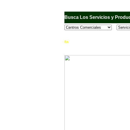
Busca Los Servicios y Produc
En
Sandiego.com
, es una Directorio Comercia
que se encuentran en el Municipio de San Dieg
horario de atención, ubicación, fotos y mucho