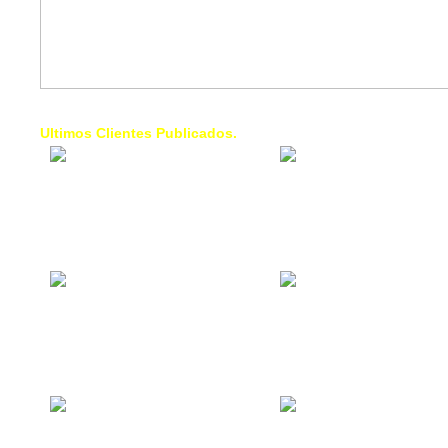
Ultimos Clientes Publicados.
1 Trendy Cells:
Lumixcar 
Accesorios para
Iluminaci
celulares, forros,
Automotri
fundas,
Iluminaci
Automotri
de Faros
Contacto Industrial:
1 Linea d
Alquilar o comprar
AXL:
inmuebles
Traslado
comerciales
Diego pa
Venezuel
La Choza Food
1. Fumig
Park:
ULTRA:
Vamos a comer,
Fumigaci
Batear, Paintball,
Industrial
Futbol, más
Comercial