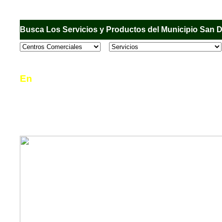
Busca Los Servicios y Productos del Municipio San 
En
Sandiego.com
, es una Directorio Comercial
informar al usuario de los comercios, empresas
en el Municipio de San Diego, donde desde la 
podrá consultar algún teléfono, dirección, horar
mucho más.