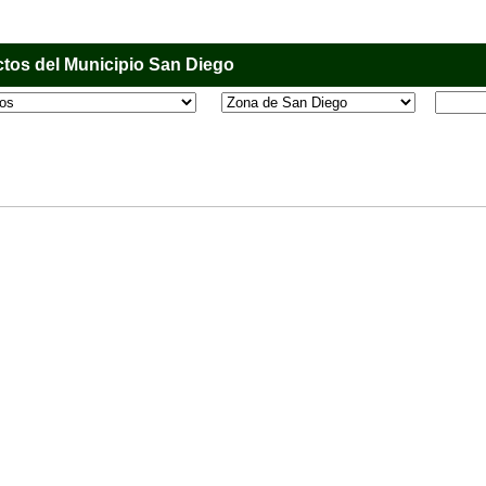
tos del Municipio San Diego
l que tiene como objetivo principal informar al usuario de los comercios, empresas e industri
o, donde desde la comodidad de su casa u oficina podrá consultar algún teléfono, dirección,
 más.