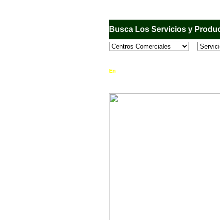
Busca Los Servicios y Produc
En
Sandiego.com
, es una Directorio Comercia
que se encuentran en el Municipio de San Dieg
horario de atención, ubicación, fotos y mucho