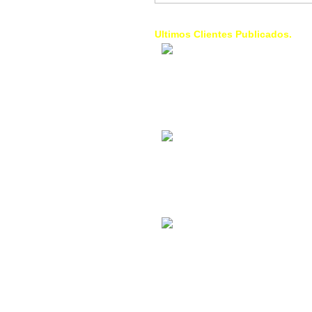
Ultimos Clientes Publicados.
1 Trendy Cells:
Accesorios para
celulares, forros,
fundas,
Contacto Industrial:
Alquilar o comprar
inmuebles
comerciales
La Choza Food
Park:
Vamos a comer,
Batear, Paintball,
Futbol, más