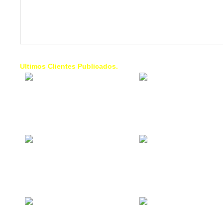
Ultimos Clientes Publicados.
1 Trendy Cells:
Lumixcar 
Accesorios para
Iluminaci
celulares, forros,
Automotri
fundas,
Iluminaci
Automotri
de Faros
Contacto Industrial:
1 Linea d
Alquilar o comprar
AXL:
inmuebles
Traslado
comerciales
Diego pa
Venezuel
La Choza Food
1. Fumig
Park:
ULTRA:
Vamos a comer,
Fumigaci
Batear, Paintball,
Industrial
Futbol, más
Comercial