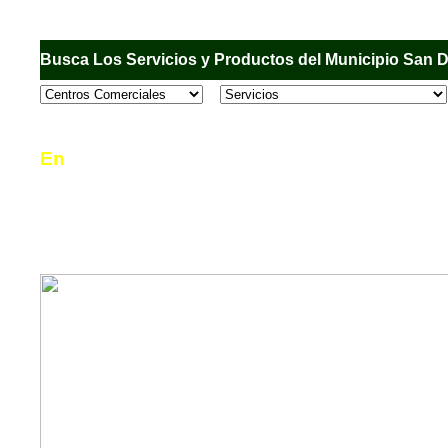
Busca Los Servicios y Productos del Municipio San 
En
Sandiego.com
, es una Directorio Comercial
informar al usuario de los comercios, empresas
en el Municipio de San Diego, donde desde la 
podrá consultar algún teléfono, dirección, horar
mucho más.