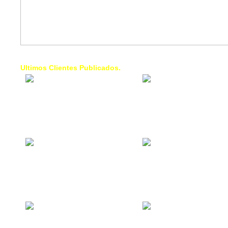
Ultimos Clientes Publicados.
1 Trendy Cells:
Lumixcar 
Accesorios para
Iluminaci
celulares, forros,
Automotri
fundas,
Iluminaci
Automotri
de Faros
Contacto Industrial:
1 Linea d
Alquilar o comprar
AXL:
inmuebles
Traslado
comerciales
Diego pa
Venezuel
La Choza Food
1. Fumig
Park:
ULTRA:
Vamos a comer,
Fumigaci
Batear, Paintball,
Industrial
Futbol, más
Comercial