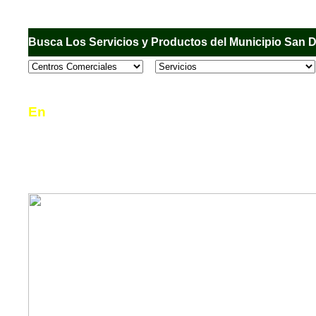
Busca Los Servicios y Productos del Municipio San 
En
Sandiego.com
, es una Directorio Comercial
informar al usuario de los comercios, empresas
en el Municipio de San Diego, donde desde la 
podrá consultar algún teléfono, dirección, horar
mucho más.