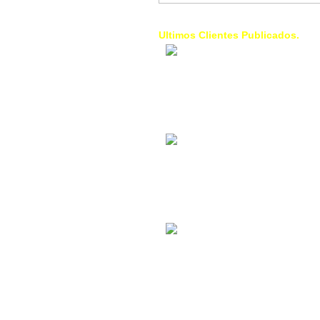
Ultimos Clientes Publicados.
1 Trendy Cells:
Accesorios para
celulares, forros,
fundas,
Contacto Industrial:
Alquilar o comprar
inmuebles
comerciales
La Choza Food
Park:
Vamos a comer,
Batear, Paintball,
Futbol, más