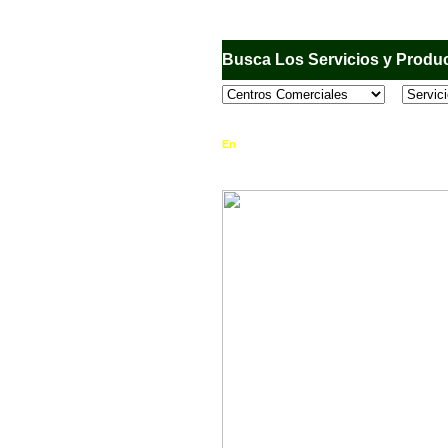
Busca Los Servicios y Produc
En
Sandiego.com
, es una Directorio Comercia
que se encuentran en el Municipio de San Dieg
horario de atención, ubicación, fotos y mucho