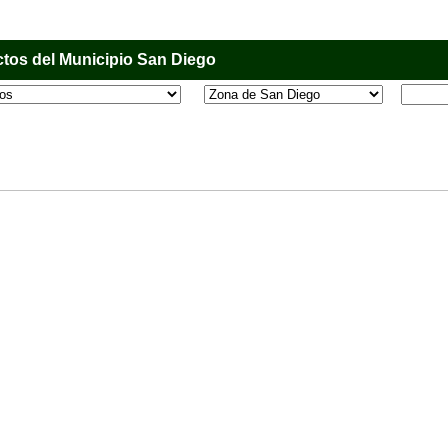
tos del Municipio San Diego
l que tiene como objetivo principal informar al usuario de los comercios, empresas e industri
o, donde desde la comodidad de su casa u oficina podrá consultar algún teléfono, dirección,
 más.