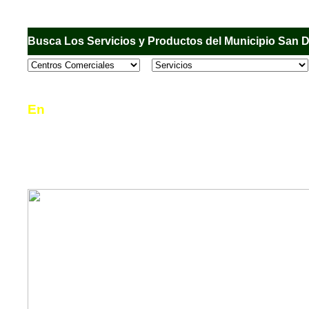
Busca Los Servicios y Productos del Municipio San 
En
Sandiego.com
, es una Directorio Comercial
informar al usuario de los comercios, empresas
en el Municipio de San Diego, donde desde la 
podrá consultar algún teléfono, dirección, horar
mucho más.