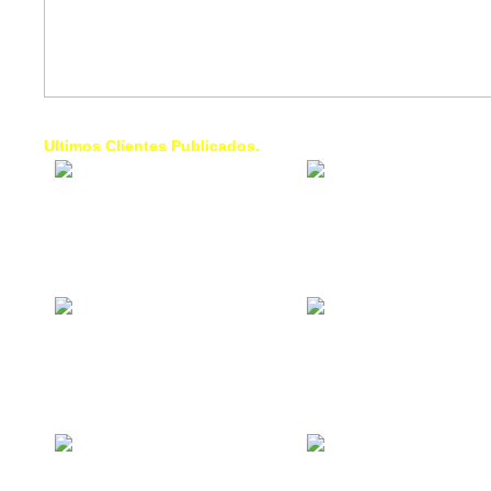
Ultimos Clientes Publicados.
1 Trendy Cells:
Lumixcar 
Accesorios para
Iluminaci
celulares, forros,
Automotri
fundas,
Iluminaci
Automotri
de Faros
Contacto Industrial:
1 Linea d
Alquilar o comprar
AXL:
inmuebles
Traslado
comerciales
Diego pa
Venezuel
La Choza Food
1. Fumig
Park:
ULTRA:
Vamos a comer,
Fumigaci
Batear, Paintball,
Industrial
Futbol, más
Comercial