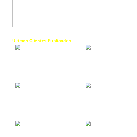
Ultimos Clientes Publicados.
1 Trendy Cells:
Lumixcar 
Accesorios para
Iluminaci
celulares, forros,
Automotri
fundas,
Iluminaci
Automotri
de Faros
Contacto Industrial:
1 Linea d
Alquilar o comprar
AXL:
inmuebles
Traslado
comerciales
Diego pa
Venezuel
La Choza Food
1. Fumig
Park:
ULTRA:
Vamos a comer,
Fumigaci
Batear, Paintball,
Industrial
Futbol, más
Comercial