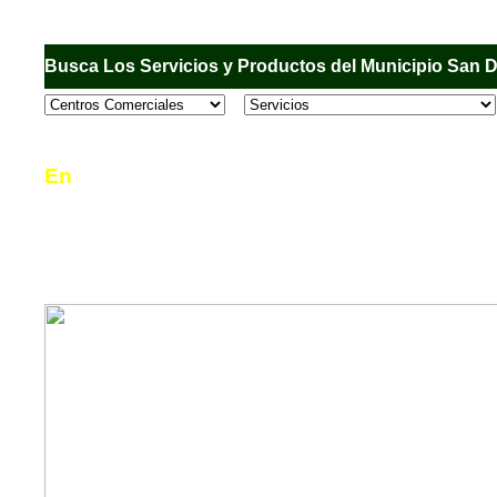
Busca Los Servicios y Productos del Municipio San 
En
Sandiego.com
, es una Directorio Comercial
informar al usuario de los comercios, empresas
en el Municipio de San Diego, donde desde la 
podrá consultar algún teléfono, dirección, horar
mucho más.