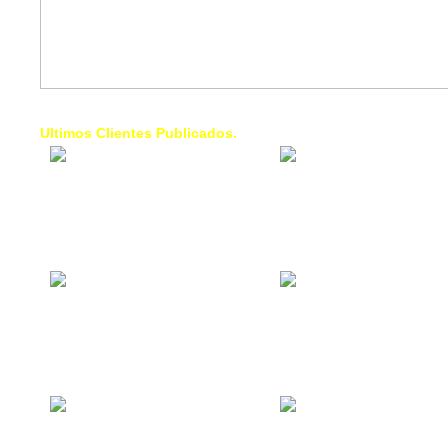
Ultimos Clientes Publicados.
1 Trendy Cells:
Lumixcar 
Accesorios para
Iluminaci
celulares, forros,
Automotri
fundas,
Iluminaci
Automotri
de Faros
Contacto Industrial:
1 Linea d
Alquilar o comprar
AXL:
inmuebles
Traslado
comerciales
Diego pa
Venezuel
La Choza Food
1. Fumig
Park:
ULTRA:
Vamos a comer,
Fumigaci
Batear, Paintball,
Industrial
Futbol, más
Comercial