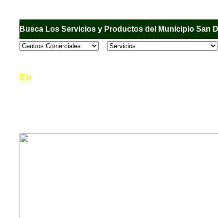
Busca Los Servicios y Productos del Municipio San 
En
Sandiego.com
, es una Directorio Comercial
informar al usuario de los comercios, empresas
en el Municipio de San Diego, donde desde la 
podrá consultar algún teléfono, dirección, horar
mucho más.