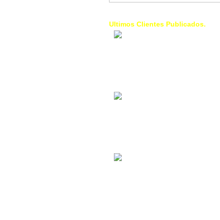
Ultimos Clientes Publicados.
1 Trendy Cells:
Accesorios para
celulares, forros,
fundas,
Contacto Industrial:
Alquilar o comprar
inmuebles
comerciales
La Choza Food
Park:
Vamos a comer,
Batear, Paintball,
Futbol, más