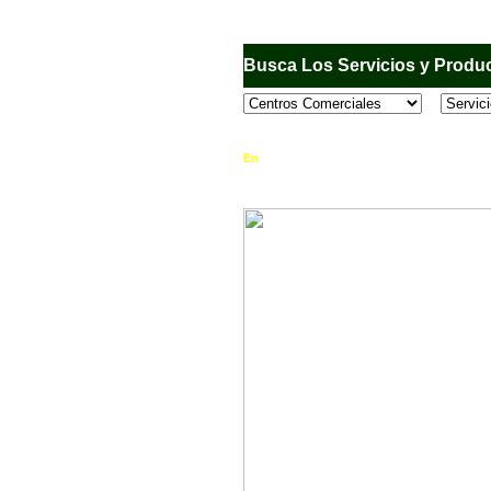
Busca Los Servicios y Produc
En
Sandiego.com
, es una Directorio Comercia
que se encuentran en el Municipio de San Dieg
horario de atención, ubicación, fotos y mucho