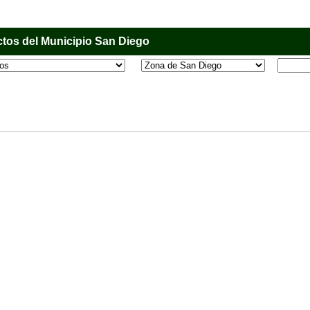
tos del Municipio San Diego
l que tiene como objetivo principal informar al usuario de los comercios, empresas e industri
o, donde desde la comodidad de su casa u oficina podrá consultar algún teléfono, dirección,
 más.