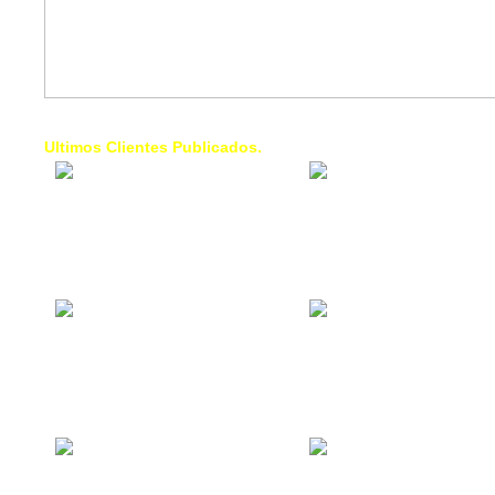
Ultimos Clientes Publicados.
1 Trendy Cells:
Lumixcar 
Accesorios para
Iluminaci
celulares, forros,
Automotri
fundas,
Iluminaci
Automotri
de Faros
Contacto Industrial:
1 Linea d
Alquilar o comprar
AXL:
inmuebles
Traslado
comerciales
Diego pa
Venezuel
La Choza Food
1. Fumig
Park:
ULTRA:
Vamos a comer,
Fumigaci
Batear, Paintball,
Industrial
Futbol, más
Comercial