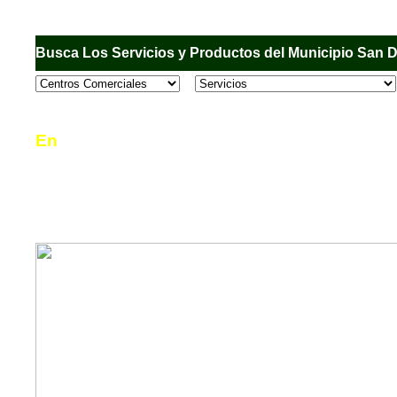
Busca Los Servicios y Productos del Municipio San 
En
Sandiego.com
, es una Directorio Comercial
informar al usuario de los comercios, empresas
en el Municipio de San Diego, donde desde la 
podrá consultar algún teléfono, dirección, horar
mucho más.