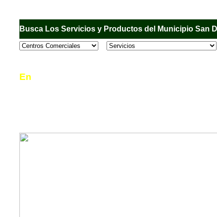
Busca Los Servicios y Productos del Municipio San 
En
Sandiego.com
, es una Directorio Comercial
informar al usuario de los comercios, empresas
en el Municipio de San Diego, donde desde la 
podrá consultar algún teléfono, dirección, horar
mucho más.