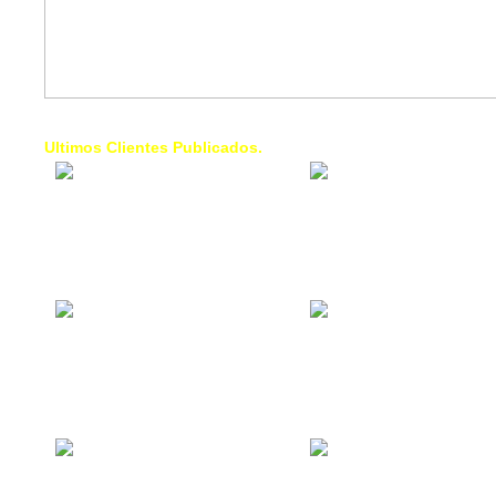
Ultimos Clientes Publicados.
1 Trendy Cells:
Lumixcar 
Accesorios para
Iluminaci
celulares, forros,
Automotri
fundas,
Iluminaci
Automotri
de Faros
Contacto Industrial:
1 Linea d
Alquilar o comprar
AXL:
inmuebles
Traslado
comerciales
Diego pa
Venezuel
La Choza Food
1. Fumig
Park:
ULTRA:
Vamos a comer,
Fumigaci
Batear, Paintball,
Industrial
Futbol, más
Comercial