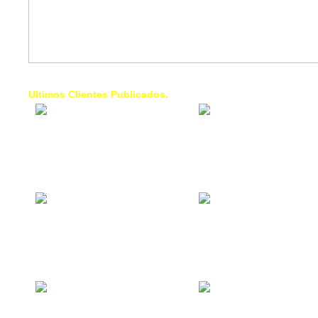
Ultimos Clientes Publicados.
1 Trendy Cells:
Lumixcar 
Accesorios para
Iluminaci
celulares, forros,
Automotri
fundas,
Iluminaci
Automotri
de Faros
Contacto Industrial:
1 Linea d
Alquilar o comprar
AXL:
inmuebles
Traslado
comerciales
Diego pa
Venezuel
La Choza Food
1. Fumig
Park:
ULTRA:
Vamos a comer,
Fumigaci
Batear, Paintball,
Industrial
Futbol, más
Comercial