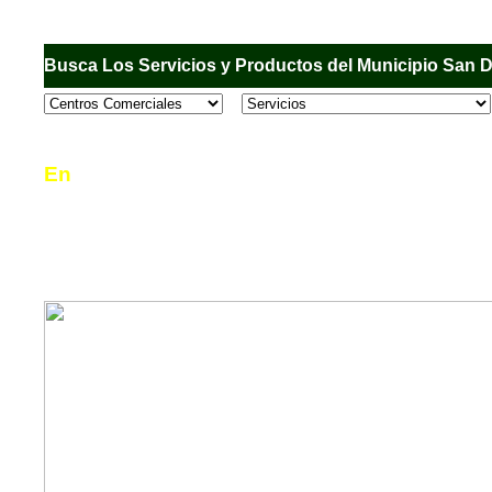
Busca Los Servicios y Productos del Municipio San 
En
Sandiego.com
, es una Directorio Comercial
informar al usuario de los comercios, empresas
en el Municipio de San Diego, donde desde la 
podrá consultar algún teléfono, dirección, horar
mucho más.