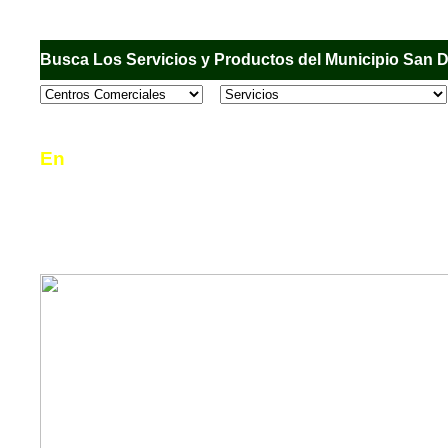
Busca Los Servicios y Productos del Municipio San 
En
Sandiego.com
, es una Directorio Comercial
informar al usuario de los comercios, empresas
en el Municipio de San Diego, donde desde la 
podrá consultar algún teléfono, dirección, horar
mucho más.