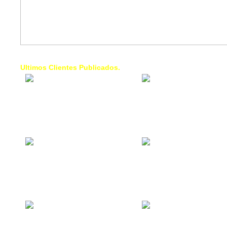
Ultimos Clientes Publicados.
1 Trendy Cells:
Lumixcar 
Accesorios para
Iluminaci
celulares, forros,
Automotri
fundas,
Iluminaci
Automotri
de Faros
Contacto Industrial:
1 Linea d
Alquilar o comprar
AXL:
inmuebles
Traslado
comerciales
Diego pa
Venezuel
La Choza Food
1. Fumig
Park:
ULTRA:
Vamos a comer,
Fumigaci
Batear, Paintball,
Industrial
Futbol, más
Comercial