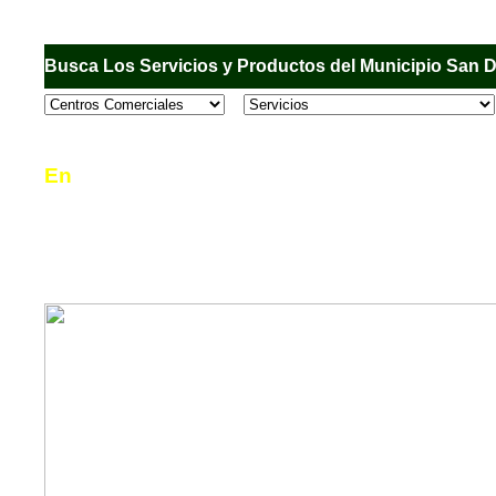
Busca Los Servicios y Productos del Municipio San 
En
Sandiego.com
, es una Directorio Comercial
informar al usuario de los comercios, empresas
en el Municipio de San Diego, donde desde la 
podrá consultar algún teléfono, dirección, horar
mucho más.