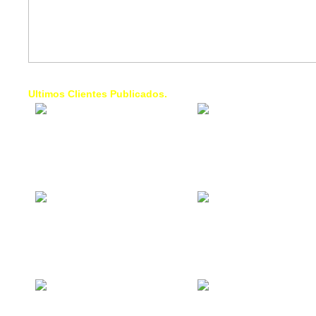
Ultimos Clientes Publicados.
1 Trendy Cells:
Lumixcar 
Accesorios para
Iluminaci
celulares, forros,
Automotri
fundas,
Iluminaci
Automotri
de Faros
Contacto Industrial:
1 Linea d
Alquilar o comprar
AXL:
inmuebles
Traslado
comerciales
Diego pa
Venezuel
La Choza Food
1. Fumig
Park:
ULTRA:
Vamos a comer,
Fumigaci
Batear, Paintball,
Industrial
Futbol, más
Comercial