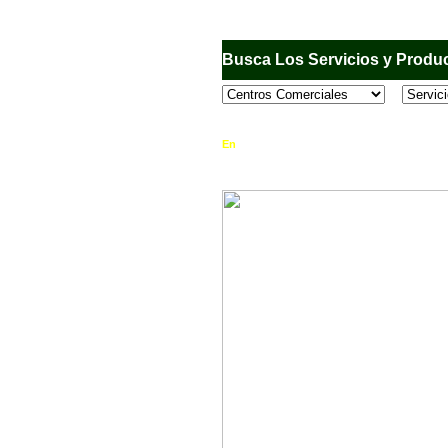
Busca Los Servicios y Produc
En
Sandiego.com
, es una Directorio Comercia
que se encuentran en el Municipio de San Dieg
horario de atención, ubicación, fotos y mucho