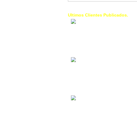
Ultimos Clientes Publicados.
1 Trendy Cells:
Accesorios para
celulares, forros,
fundas,
Contacto Industrial:
Alquilar o comprar
inmuebles
comerciales
La Choza Food
Park:
Vamos a comer,
Batear, Paintball,
Futbol, más