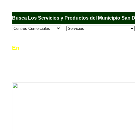
Busca Los Servicios y Productos del Municipio San 
En
Sandiego.com
, es una Directorio Comercial
informar al usuario de los comercios, empresas
en el Municipio de San Diego, donde desde la 
podrá consultar algún teléfono, dirección, horar
mucho más.