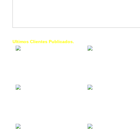
Ultimos Clientes Publicados.
1 Trendy Cells:
Lumixcar 
Accesorios para
Iluminaci
celulares, forros,
Automotri
fundas,
Iluminaci
Automotri
de Faros
Contacto Industrial:
1 Linea d
Alquilar o comprar
AXL:
inmuebles
Traslado
comerciales
Diego pa
Venezuel
La Choza Food
1. Fumig
Park:
ULTRA:
Vamos a comer,
Fumigaci
Batear, Paintball,
Industrial
Futbol, más
Comercial