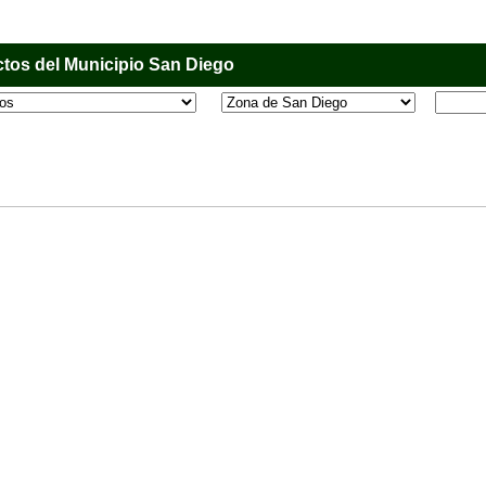
tos del Municipio San Diego
l que tiene como objetivo principal informar al usuario de los comercios, empresas e industri
o, donde desde la comodidad de su casa u oficina podrá consultar algún teléfono, dirección,
 más.