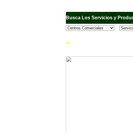
Busca Los Servicios y Produc
En
Sandiego.com
, es una Directorio Comercia
que se encuentran en el Municipio de San Dieg
horario de atención, ubicación, fotos y mucho