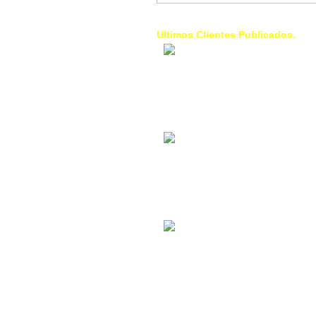
Ultimos Clientes Publicados.
1 Trendy Cells:
Accesorios para
celulares, forros,
fundas,
Contacto Industrial:
Alquilar o comprar
inmuebles
comerciales
La Choza Food
Park:
Vamos a comer,
Batear, Paintball,
Futbol, más