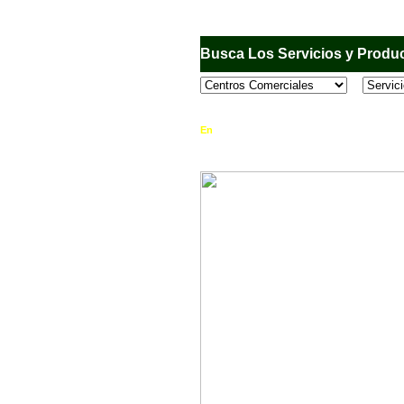
Busca Los Servicios y Produc
En
Sandiego.com
, es una Directorio Comercia
que se encuentran en el Municipio de San Dieg
horario de atención, ubicación, fotos y mucho