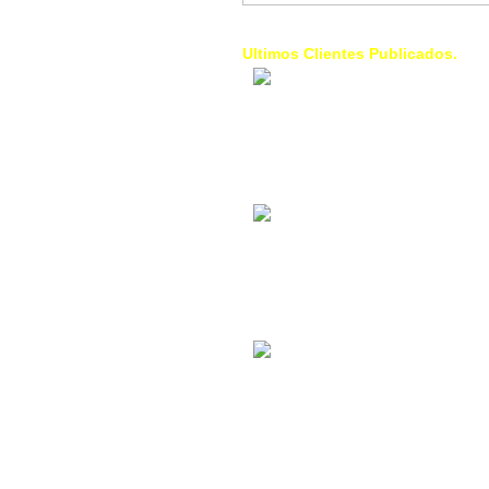
Ultimos Clientes Publicados.
1 Trendy Cells:
Accesorios para
celulares, forros,
fundas,
Contacto Industrial:
Alquilar o comprar
inmuebles
comerciales
La Choza Food
Park:
Vamos a comer,
Batear, Paintball,
Futbol, más