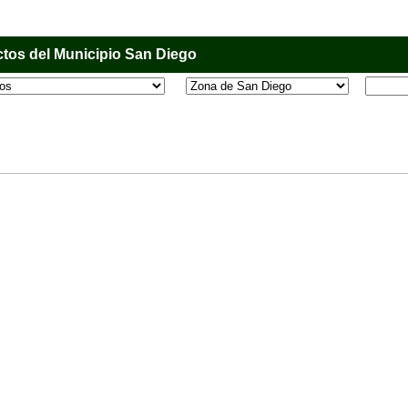
tos del Municipio San Diego
l que tiene como objetivo principal informar al usuario de los comercios, empresas e industri
o, donde desde la comodidad de su casa u oficina podrá consultar algún teléfono, dirección,
 más.