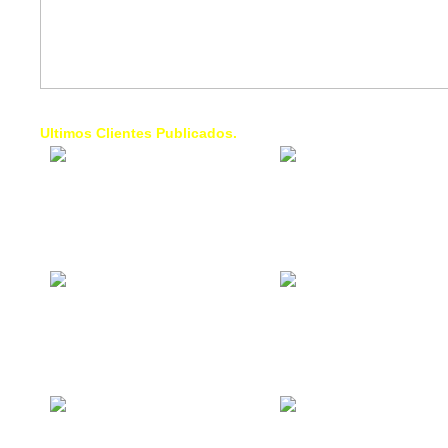
Ultimos Clientes Publicados.
1 Trendy Cells:
Lumixcar 
Accesorios para
Iluminaci
celulares, forros,
Automotri
fundas,
Iluminaci
Automotri
de Faros
Contacto Industrial:
1 Linea d
Alquilar o comprar
AXL:
inmuebles
Traslado
comerciales
Diego pa
Venezuel
La Choza Food
1. Fumig
Park:
ULTRA:
Vamos a comer,
Fumigaci
Batear, Paintball,
Industrial
Futbol, más
Comercial