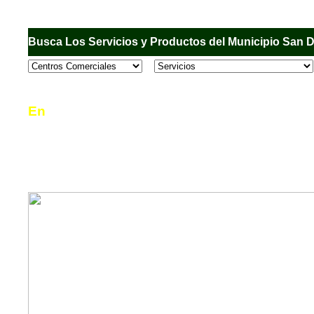
Busca Los Servicios y Productos del Municipio San 
En
Sandiego.com
, es una Directorio Comercial
informar al usuario de los comercios, empresas
en el Municipio de San Diego, donde desde la 
podrá consultar algún teléfono, dirección, horar
mucho más.