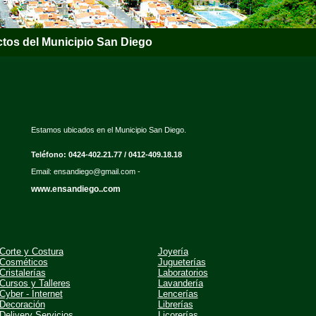
tos del Municipio San Diego
Estamos ubicados en el Municipio San Diego.
Teléfono: 0424-402.21.77 / 0412-409.18.18
Email: ensandiego@gmail.com -
www.ensandiego..com
Corte y Costura
Joyería
Cosméticos
Jugueterías
Cristalerías
Laboratorios
Cursos y Talleres
Lavandería
Cyber - Internet
Lencerías
Decoración
Librerías
Delivery Servicios
Licorerías