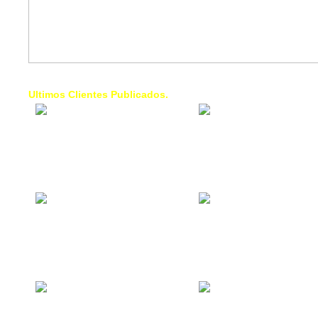
Ultimos Clientes Publicados.
1 Trendy Cells:
Lumixcar 
Accesorios para
Iluminaci
celulares, forros,
Automotri
fundas,
Iluminaci
Automotri
de Faros
Contacto Industrial:
1 Linea d
Alquilar o comprar
AXL:
inmuebles
Traslado
comerciales
Diego pa
Venezuel
La Choza Food
1. Fumig
Park:
ULTRA:
Vamos a comer,
Fumigaci
Batear, Paintball,
Industrial
Futbol, más
Comercial