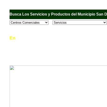
Busca Los Servicios y Productos del Municipio San 
En
Sandiego.com
, es una Directorio Comercial
informar al usuario de los comercios, empresas
en el Municipio de San Diego, donde desde la 
podrá consultar algún teléfono, dirección, horar
mucho más.