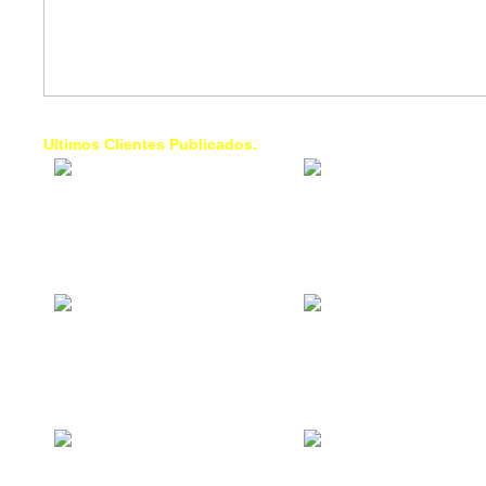
Ultimos Clientes Publicados.
1 Trendy Cells:
Lumixcar 
Accesorios para
Iluminaci
celulares, forros,
Automotri
fundas,
Iluminaci
Automotri
de Faros
Contacto Industrial:
1 Linea d
Alquilar o comprar
AXL:
inmuebles
Traslado
comerciales
Diego pa
Venezuel
La Choza Food
1. Fumig
Park:
ULTRA:
Vamos a comer,
Fumigaci
Batear, Paintball,
Industrial
Futbol, más
Comercial