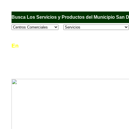
Busca Los Servicios y Productos del Municipio San 
En
Sandiego.com
, es una Directorio Comercial
informar al usuario de los comercios, empresas
en el Municipio de San Diego, donde desde la 
podrá consultar algún teléfono, dirección, horar
mucho más.