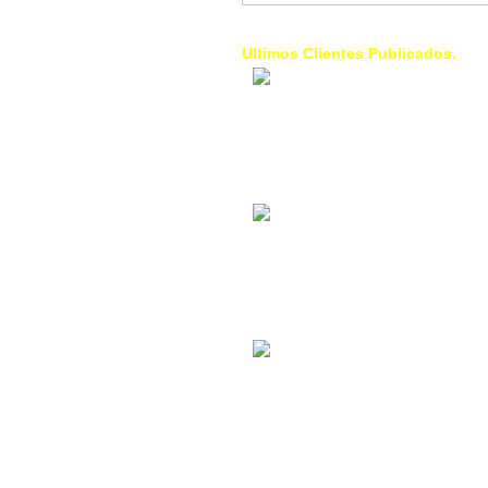
Ultimos Clientes Publicados.
1 Trendy Cells:
Accesorios para
celulares, forros,
fundas,
Contacto Industrial:
Alquilar o comprar
inmuebles
comerciales
La Choza Food
Park:
Vamos a comer,
Batear, Paintball,
Futbol, más