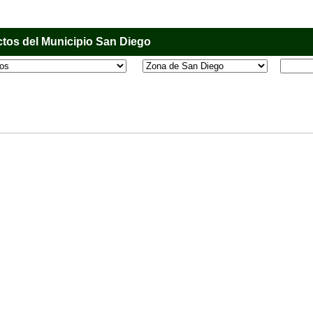
tos del Municipio San Diego
l que tiene como objetivo principal informar al usuario de los comercios, empresas e industri
o, donde desde la comodidad de su casa u oficina podrá consultar algún teléfono, dirección,
 más.