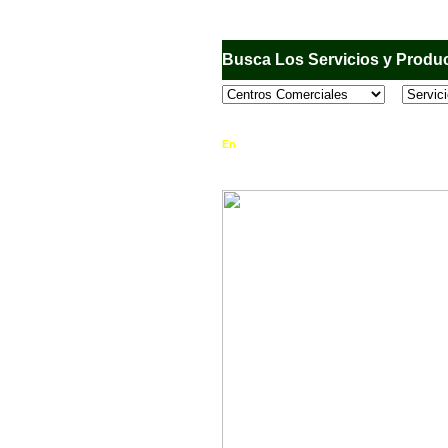
Busca Los Servicios y Produc
En
Sandiego.com
, es una Directorio Comercia
que se encuentran en el Municipio de San Dieg
horario de atención, ubicación, fotos y mucho