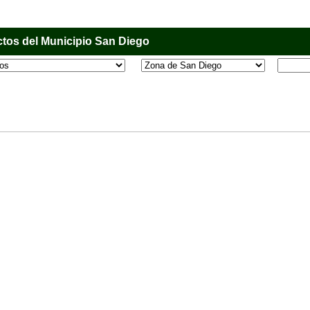
tos del Municipio San Diego
l que tiene como objetivo principal informar al usuario de los comercios, empresas e industri
o, donde desde la comodidad de su casa u oficina podrá consultar algún teléfono, dirección,
 más.