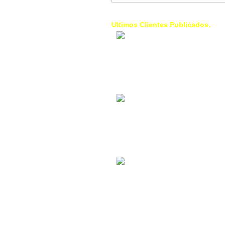
Ultimos Clientes Publicados.
1 Trendy Cells:
Accesorios para
celulares, forros,
fundas,
Contacto Industrial:
Alquilar o comprar
inmuebles
comerciales
La Choza Food
Park:
Vamos a comer,
Batear, Paintball,
Futbol, más