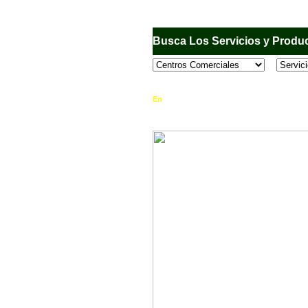
Busca Los Servicios y Produc
En
Sandiego.com
, es una Directorio Comercia
que se encuentran en el Municipio de San Dieg
horario de atención, ubicación, fotos y mucho