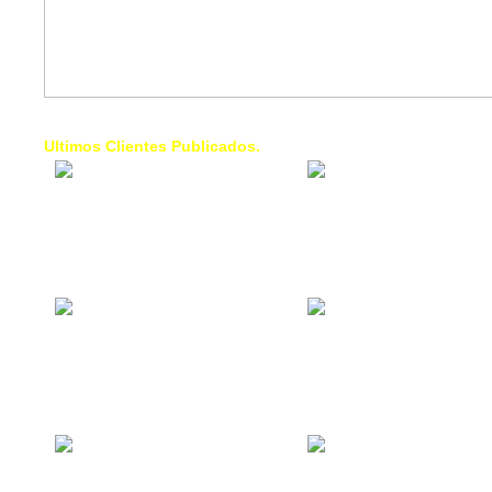
Ultimos Clientes Publicados.
1 Trendy Cells:
Lumixcar 
Accesorios para
Iluminaci
celulares, forros,
Automotri
fundas,
Iluminaci
Automotri
de Faros
Contacto Industrial:
1 Linea d
Alquilar o comprar
AXL:
inmuebles
Traslado
comerciales
Diego pa
Venezuel
La Choza Food
1. Fumig
Park:
ULTRA:
Vamos a comer,
Fumigaci
Batear, Paintball,
Industrial
Futbol, más
Comercial