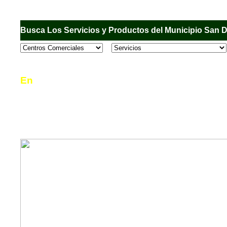
Busca Los Servicios y Productos del Municipio San 
En
Sandiego.com
, es una Directorio Comercial
informar al usuario de los comercios, empresas
en el Municipio de San Diego, donde desde la 
podrá consultar algún teléfono, dirección, horar
mucho más.