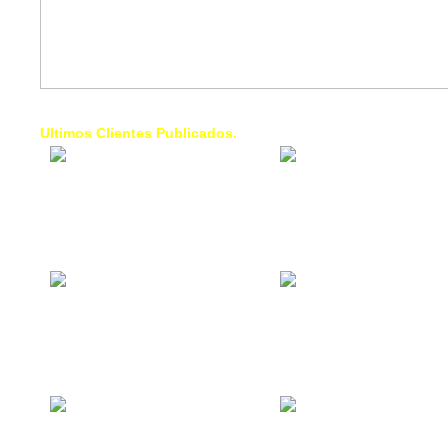
Ultimos Clientes Publicados.
1 Trendy Cells:
Lumixcar 
Accesorios para
Iluminaci
celulares, forros,
Automotri
fundas,
Iluminaci
Automotri
de Faros
Contacto Industrial:
1 Linea d
Alquilar o comprar
AXL:
inmuebles
Traslado
comerciales
Diego pa
Venezuel
La Choza Food
1. Fumig
Park:
ULTRA:
Vamos a comer,
Fumigaci
Batear, Paintball,
Industrial
Futbol, más
Comercial