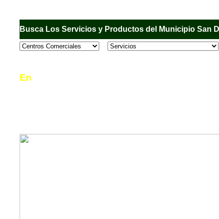
Busca Los Servicios y Productos del Municipio San 
En
Sandiego.com
, es una Directorio Comercial
informar al usuario de los comercios, empresas
en el Municipio de San Diego, donde desde la 
podrá consultar algún teléfono, dirección, horar
mucho más.